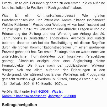
Everth. Diese drei Personen gehören zu den ersten, die es auf eine
feste institutionelle Position im Fach geschafft haben.
Was ist ein Kommunikationsprozess? Wie greifen
zwischenmenschliche und öffentliche Kommunikation ineinander?
Welche Faktoren in Presse oder Werbung wirken beeinflussend auf
ihr jeweiliges Publikum? Von diesen und ähnliche Fragen wurde die
Erforschung der Zeitung und der Werbung am Anfang des 20.
Jahrhunderts in Deutschland angetrieben. Averbeck und Kutsch
betonen, dass es sich bei der Beschäftigung mit diesen Begriffen
durch die frühen Kommunikationstheoretiker um einen graduellen
Prozess gehandelt hat. Die ersten Zeitungstheorien waren noch von
unterschiedlichen Formalobjekten oder kognitiven Perspektiven
geprägt. Allmählich erfolgte aber eine Angleichung dieser
Formalobjekte: Die Frage nach der „publizistischen Wirkung“
drängte sich vor allem aufgrund der Erfahrungen in den
Vordergrund, die während des Ersten Weltkriegs mit Propaganda
gemacht wurden (Vgl. Averbeck & Kutsch, 2005; d’Ester, 1928, S.
131; Dofivat, 1929, S. 80; Everth, 1927). …
Veröffentlicht unter
Heft 4/2008 - Was ist
Kommunikationswissenschaft
,
Jahrgang 23/2008
Beitragsnavigation