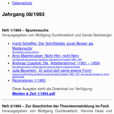
Datenschutz
Jahrgang 08/1993
Heft 1/1993 – Spurensuche
herausgegeben von Wolfgang Duchkowitsch und Gerda Steinberger
Ingrid Scheffler: Der Schriftsteller Jurek Becker als
Medienautor
Sein Erzählen in Buch und Film
Arno Maierbrugger: Nicht Hirn, nicht Nerv
Zur Publizistik des polnischen "Satanikers" Stanislaw Przybyszewski (1868 – 1927)
Andreas Czaplicki: Die „Arbeiterstimme“ (1951 – 1958)
Eine deutsche Zeitung in Polen oder eine polnische Zeitung in deutscher Sprache
Julia Beuerlein: „Er schuf sich seine eigene Form“
Versuch einer Biographie des Berliner Journalisten Moritz Goldstein (1880 – 1977), der unter dem Pseudonym "Inquit"
berühmt wurde
Rezensionen 1/1993
Diese Ausgabe steht als Download zur Verfügung:
Medien & Zeit
1/1993.pdf
Heft 2/1993 – Zur Geschichte der Theorieentwicklung im Fach
herausgegeben von Wolfgang Duchkowitsch, Hannes Haas und