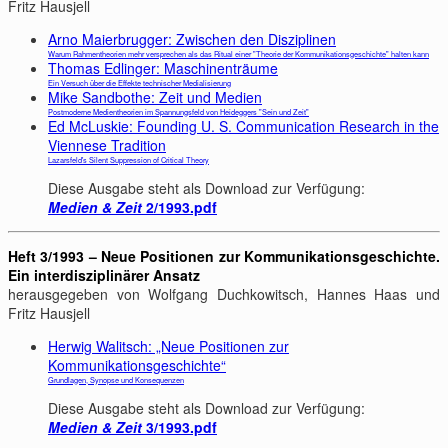
Fritz Hausjell
Arno Maierbrugger: Zwischen den Disziplinen
Warum Rahmentheorien mehr versprechen als das Ritual einer "Theorie der Kommunikationsgeschichte" halten kann
Thomas Edlinger: Maschinenträume
Ein Versuch über die Effekte technischer Medialisierung
Mike Sandbothe: Zeit und Medien
Postmoderne Medientheorien im Spannungsfeld von Heideggers "Sein und Zeit"
Ed McLuskie: Founding U. S. Communication Research in the
Viennese Tradition
Lazarsfeld's Silent Suppression of Critical Theory
Diese Ausgabe steht als Download zur Verfügung:
Medien & Zeit
2/1993.pdf
Heft 3/1993 – Neue Positionen zur Kommunikationsgeschichte.
Ein interdisziplinärer Ansatz
herausgegeben von Wolfgang Duchkowitsch, Hannes Haas und
Fritz Hausjell
Herwig Walitsch: „Neue Positionen zur
Kommunikationsgeschichte“
Grundlagen, Synopse und Konsequenzen
Diese Ausgabe steht als Download zur Verfügung:
Medien & Zeit
3/1993.pdf