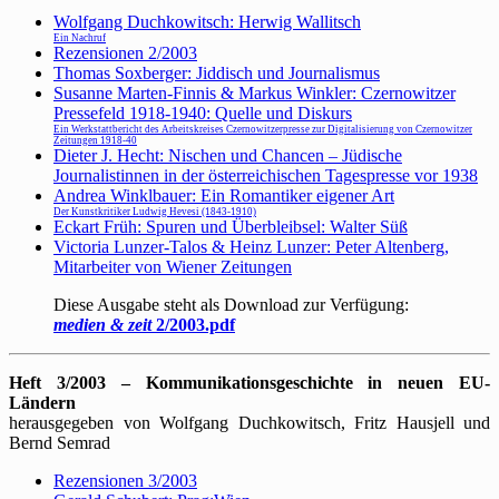
Wolfgang Duchkowitsch: Herwig Wallitsch
Ein Nachruf
Rezensionen 2/2003
Thomas Soxberger: Jiddisch und Journalismus
Susanne Marten-Finnis & Markus Winkler: Czernowitzer
Pressefeld 1918-1940: Quelle und Diskurs
Ein Werkstattbericht des Arbeitskreises Czernowitzerpresse zur Digitalisierung von Czernowitzer
Zeitungen 1918-40
Dieter J. Hecht: Nischen und Chancen – Jüdische
Journalistinnen in der österreichischen Tagespresse vor 1938
Andrea Winklbauer: Ein Romantiker eigener Art
Der Kunstkritiker Ludwig Hevesi (1843-1910)
Eckart Früh: Spuren und Überbleibsel: Walter Süß
Victoria Lunzer-Talos & Heinz Lunzer: Peter Altenberg,
Mitarbeiter von Wiener Zeitungen
Diese Ausgabe steht als Download zur Verfügung:
medien & zeit
2/2003.pdf
Heft 3/2003 – Kommunikationsgeschichte in neuen EU-
Ländern
herausgegeben von Wolfgang Duchkowitsch, Fritz Hausjell und
Bernd Semrad
Rezensionen 3/2003