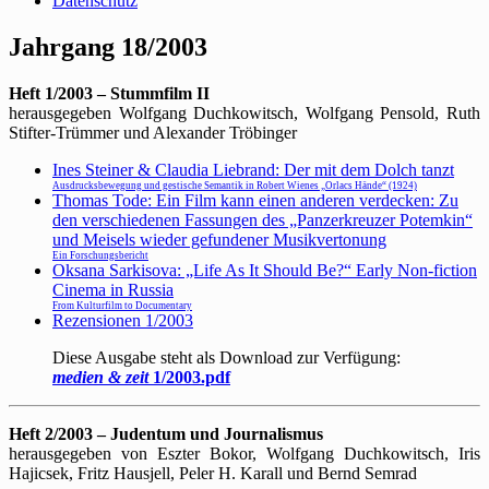
Datenschutz
Jahrgang 18/2003
Heft 1/2003 – Stummfilm II
herausgegeben Wolfgang Duchkowitsch, Wolfgang Pensold, Ruth
Stifter-Trümmer und Alexander Tröbinger
Ines Steiner & Claudia Liebrand: Der mit dem Dolch tanzt
Ausdrucksbewegung und gestische Semantik in Robert Wienes „Orlacs Hände“ (1924)
Thomas Tode: Ein Film kann einen anderen verdecken: Zu
den verschiedenen Fassungen des „Panzerkreuzer Potemkin“
und Meisels wieder gefundener Musikvertonung
Ein Forschungsbericht
Oksana Sarkisova: „Life As It Should Be?“ Early Non-fiction
Cinema in Russia
From Kulturfilm to Documentary
Rezensionen 1/2003
Diese Ausgabe steht als Download zur Verfügung:
medien & zeit
1/2003.pdf
Heft 2/2003 – Judentum und Journalismus
herausgegeben von Eszter Bokor, Wolfgang Duchkowitsch, Iris
Hajicsek, Fritz Hausjell, Peler H. Karall und Bernd Semrad