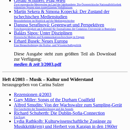
Gerald Schubert: Prag:Wien
Zwei europäische Metropolen im Lauf der Jahrhunderte. Die Österreichische Nationalbibliothek
präsentiert Spuren eines komplizierten Verhältnisses
Martin Sekera & Simona Kopecká: Der Zustand der
tschechischen Medienstudien
Besonderheiten im Hinblick auf die Mediengeschichte
Danusa Serafínová: Gegenwart und Perspektiven
Forschungstätigkeit am Lehrstuhl für Journalismus der Comenius-Universität in Bratislava
Balázs Sipos: Unter Disziplinen
Historische Medien und Kommunikationsforschung in Ungarn
Erhard Busek: Neues Europa
Eine Herausforderung der Kultur- und Wissenschaftspolitik
Diese Ausgabe steht zum größten Teil als Download
zur Verfügung:
medien & zeit
3/2003.pdf
Heft 4/2003 – Musik – Kultur und Widerstand
herausgegeben von Carina Sulzer
Rezensionen 4/2003
Gary Miller: Songs of the Durham Coalfield
Alfred Smudits: Von der Wachswalze zum Sampling-Gerät
Die Geschichte der Tonaufzeichnung und des Sounds
Richard Schuberth: Die Dublin-Sofia-Connection
Ein Essay
Lydia Rathkolb: Kulturwissenschaftliche Zugänge zu
Musikkritik(ern) und Herbert von Karajan in den 1960er