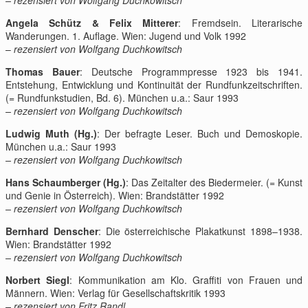
Angela Schütz & Felix Mitterer
: Fremdsein. Literarische
Wanderungen. 1. Auflage. Wien: Jugend und Volk 1992
–
rezensiert von Wolfgang Duchkowitsch
Thomas Bauer
: Deutsche Programmpresse 1923 bis 1941.
Entstehung, Entwicklung und Kontinuität der Rundfunkzeitschriften.
(= Rundfunkstudien, Bd. 6). München u.a.: Saur 1993
– rezensiert von Wolfgang Duchkowitsch
Ludwig Muth (Hg.)
: Der befragte Leser. Buch und Demoskopie.
München u.a.: Saur 1993
– rezensiert von Wolfgang Duchkowitsch
Hans Schaumberger (Hg.)
: Das Zeitalter des Biedermeier. (= Kunst
und Genie in Österreich). Wien: Brandstätter 1992
– rezensiert von Wolfgang Duchkowitsch
Bernhard Denscher
: Die österreichische Plakatkunst 1898–1938.
Wien: Brandstätter 1992
– rezensiert von Wolfgang Duchkowitsch
Norbert Siegl
: Kommunikation am Klo. Graffiti von Frauen und
Männern. Wien: Verlag für Gesellschaftskritik 1993
– rezensiert von Fritz Randl