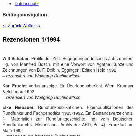
Datenschutz
Beitragsnavigation
←
Zurück
Weiter
→
Rezensionen 1/1994
Will Schaber
: Profile der Zeit. Begegnungen in sechs Jahrzehnten.
Hg. von Manfred Bosch, mit eine Vorwort von Agathe Kunze und
Zeichnungen von B. F. Dolbin. Eggingen: Edition Isele 1992
– rezensiert von Wolfgang Duchkowitsch
Karl Frucht
: Verlustanzeige. Ein Überlebensbericht. Wien: Kremayr
& Scheriau 1992
– rezensiert von Wolfgang Duchkowitsch
Elke Niebauer
: Rundfunkpublikationen. Eigenpublikationen des
Rundfunks und Fachperiodika 1923-1992. Ein Bestandsverzeichnis.
(= Materialien zur Rundfunkgeschichte, hg. vom Deutschen
Rundfunkarchiv: Historisches Archiv der ARD, Bd. 4). Frankfurt am
Main 1992
– rezensiert von Wolfgang Duchkowitsch