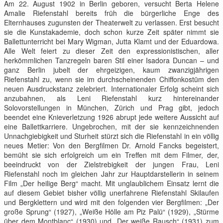
Am 22. August 1902 in Berlin geboren, versucht Berta Helene
Amalie Riefenstahl bereits früh die bürgerliche Enge des
Elternhauses zugunsten der Theaterwelt zu verlassen. Erst besucht
sie die Kunstakademie, doch schon kurze Zeit später nimmt sie
Ballettunterricht bei Mary Wigman, Jutta Klamt und der Eduardowa.
Alle Welt feiert zu dieser Zeit den expressionistischen, aller
herkömmlichen Tanzregeln baren Stil einer Isadora Duncan – und
ganz Berlin jubelt der ehrgeizigen, kaum zwanzigjährigen
Riefenstahl zu, wenn sie im durchscheinenden Chiffonkostüm den
neuen Ausdruckstanz zelebriert. Internationaler Erfolg scheint sich
anzubahnen, als Leni Riefenstahl kurz hintereinander
Solovorstellungen in München, Zürich und Prag gibt, jedoch
beendet eine Knieverletzung 1926 abrupt jede weitere Aussicht auf
eine Ballettkarriere. Ungebrochen, mit der sie kennzeichnenden
Unnachgiebigkeit und Sturheit stürzt sich die Riefenstahl in ein völlig
neues Metier: Von den Bergfilmen Dr. Arnold Fancks begeistert,
bemüht sie sich erfolgreich um ein Treffen mit dem Filmer, der,
beeindruckt von der Zielstrebigkeit der jungen Frau, Leni
Riefenstahl noch im gleichen Jahr zur Hauptdarstellerin in seinem
Film „Der heilige Berg“ macht. Mit unglaublichem Einsatz lernt die
auf diesem Gebiet bisher völlig unerfahrene Riefenstahl Skilaufen
und Bergklettern und wird mit den folgenden vier Bergfilmen: „Der
große Sprung“ (1927), „Weiße Hölle am Piz Palü“ (1929), „Stürme
über dem Montblanc“ (1930) und „Der weiße Rausch“ (1931) zum