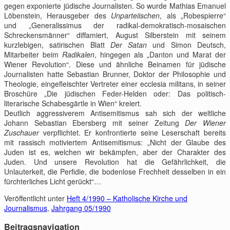
gegen exponierte jüdische Journalisten. So wurde Mathias Emanuel
Löbenstein, Herausgeber des
Unparteiischen
, als „Robespierre“
und „Generalissimus der radikal-demokratisch-mosaischen
Schreckensmänner“ diffamiert, August Silberstein mit seinem
kurzlebigen, satirischen Blatt
Der Satan
und Simon Deutsch,
Mitarbeiter beim
Radikalen
, hingegen als „Danton und Marat der
Wiener Revolution“. Diese und ähnliche Beinamen für jüdische
Journalisten hatte Sebastian Brunner, Doktor der Philosophie und
Theologie, eingefleischter Vertreter einer ecclesia militans, in seiner
Broschüre „Die jüdischen Feder-Helden oder: Das politisch-
literarische Schabesgärtle in Wien“ kreiert.
Deutlich aggressiverem Antisemitismus sah sich der weltliche
Johann Sebastian Ebersberg mit seiner Zeitung
Der Wiener
Zuschauer
verpflichtet. Er konfrontierte seine Leserschaft bereits
mit rassisch motiviertem Antisemitismus: „Nicht der Glaube des
Juden ist es, welchen wir bekämpfen, aber der Charakter des
Juden. Und unsere Revolution hat die Gefährlichkeit, die
Unlauterkeit, die Perfidie, die bodenlose Frechheit desselben in ein
fürchterliches Licht gerückt“…
Veröffentlicht unter
Heft 4/1990 – Katholische Kirche und
Journalismus
,
Jahrgang 05/1990
Beitragsnavigation