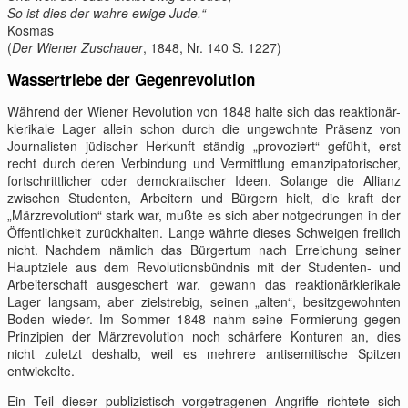
So ist dies der wahre ewige Jude.“
Kosmas
(
Der Wiener Zuschauer
, 1848, Nr. 140 S. 1227)
Wassertriebe der Gegenrevolution
Während der Wiener Revolution von 1848 halte sich das reaktionär-
klerikale Lager allein schon durch die ungewohnte Präsenz von
Journalisten jüdischer Herkunft ständig „provoziert“ gefühlt, erst
recht durch deren Verbindung und Vermittlung emanzipatorischer,
fortschrittlicher oder demokratischer Ideen. Solange die Allianz
zwischen Studenten, Arbeitern und Bürgern hielt, die kraft der
„Märzrevolution“ stark war, mußte es sich aber notgedrungen in der
Öffentlichkeit zurückhalten. Lange währte dieses Schweigen freilich
nicht. Nachdem nämlich das Bürgertum nach Erreichung seiner
Hauptziele aus dem Revolutionsbündnis mit der Studenten- und
Arbeiterschaft ausgeschert war, gewann das reaktionärklerikale
Lager langsam, aber zielstrebig, seinen „alten“, besitzgewohnten
Boden wieder. Im Sommer 1848 nahm seine Formierung gegen
Prinzipien der Märzrevolution noch schärfere Konturen an, dies
nicht zuletzt deshalb, weil es mehrere antisemitische Spitzen
entwickelte.
Ein Teil dieser publizistisch vorgetragenen Angriffe richtete sich