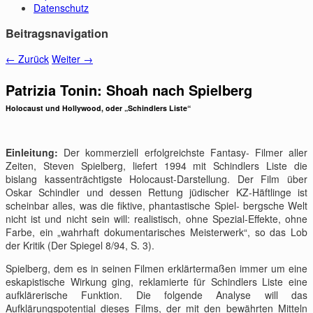
Datenschutz
Beitragsnavigation
←
Zurück
Weiter
→
Patrizia Tonin: Shoah nach Spielberg
Holocaust und Hollywood, oder „Schindlers Liste“
Einleitung:
Der kommerziell erfolgreichste Fantasy- Filmer aller
Zeiten, Steven Spielberg, liefert 1994 mit Schindlers Liste die
bislang kassenträchtigste Holocaust-Darstellung. Der Film über
Oskar Schindler und dessen Rettung jüdischer KZ-Häftlinge ist
scheinbar alles, was die fiktive, phantastische Spiel- bergsche Welt
nicht ist und nicht sein will: realistisch, ohne Spezial-Effekte, ohne
Farbe, ein „wahrhaft dokumentarisches Meisterwerk“, so das Lob
der Kritik (Der Spiegel 8/94, S. 3).
Spielberg, dem es in seinen Filmen erklärtermaßen immer um eine
eskapistische Wirkung ging, reklamierte für Schindlers Liste eine
aufklärerische Funktion. Die folgende Analyse will das
Aufklärungspotential dieses Films, der mit den bewährten Mitteln