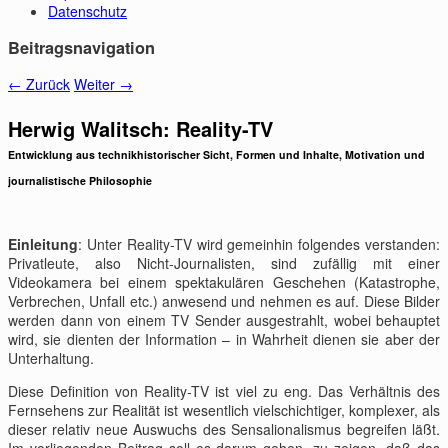
Datenschutz
Beitragsnavigation
←
Zurück
Weiter
→
Herwig Walitsch: Reality-TV
Entwicklung aus technikhistorischer Sicht, Formen und Inhalte, Motivation und
journalistische Philosophie
Einleitung
: Unter Reality-TV wird gemeinhin folgendes verstanden:
Privatleute, also Nicht-Journalisten, sind zufällig mit einer
Videokamera bei einem spektakulären Geschehen (Katastrophe,
Verbrechen, Unfall etc.) anwesend und nehmen es auf. Diese Bilder
werden dann von einem TV Sender ausgestrahlt, wobei behauptet
wird, sie dienten der Information – in Wahrheit dienen sie aber der
Unterhaltung.
Diese Definition von Reality-TV ist viel zu eng. Das Verhältnis des
Fernsehens zur Realität ist wesentlich vielschichtiger, komplexer, als
dieser relativ neue Auswuchs des Sensalionalismus begreifen läßt.
Im vorliegenden Beitrag soll es darum gehen, zu zeigen, daß das