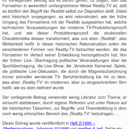
Fernsehen in wesentlich umfangreicherer Weise Reality-TV ist, daß
es letztlich den Begriff der Realität selbst zur Disposition stellt. Dabei
wird historisch vorgegangen, es wird rekonstruiert, wie der frühe
Umgang des Fernsehens mit der Realität ausgesehen hat, welche
technischen Voraussetzungen der moderne TV-Produktionsprozcß
hat, und wie dieser Produktionsprozeß die strukturellen
Charakteristika dessen transformiert, was uns eben „Realität“, also
Wirklichkeit heißt. In dieser historischen Rekonstruktion sollen die
verschiedenen Formen von Reality-TV betrachtet werden, die das
Fernsehen im Verlauf seiner Entwicklung hervorgebracht hat: Von
der frühen Live- Übertragung politischer Veranstaltungen über die
Sportübertragung, die Live-Show, die „Versteckte Kamerad- Spiele,
die politische Live-Diskussion, die durch die Magnetaufzeichnung
immer schneller werdende TV- Berichterstattung bis hin zu dem,
was eben „Reality-TV“ im modernen, aber zu eingeschränkten Sinn
heißt, wie es oben definiert wurde.
Der vorliegende Beitrag verwendet wenig Literatur zum Thema; er
versucht stattdessen, durch eigene Reflexion und unter Rekurs auf
die historischen Tatsachen, zur Begriffs- und Theoriebildung in dem
noch wenig erforschten Bereich des „Reality-TV“ beizutragen. …
Dieser Eintrag wurde veröffentlicht in
Heft 2/1995 –
Medienanalysen
,
Jahrgang 10/1995
von
medien & zeit
. Setze ein