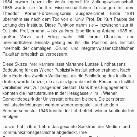
1954 erwarb Lunzer die Venia legendi für Zeitungswissenschaft.
1965 wurde sie für ihre wissenschaftlichen Leistungen mit dem
Theodor- Körner-Förderungspreis ausgezeichnet. Ende 1981
übernahm sie nach dem Tod von o. Univ. Prof. Dr. Kurt Paupie die
Leitung des Instituts. Diese Funktion nahm sie – inzwischen zur tit.
O. Univ. Prof, ernannt – bis zu ihrer Emeritierung Anfang 1985 mit
großer Verve und Erfolg wahr. Mit ihrem Charisma und
unermüdlichem Einsatz gelang es ihr, die Position des Instituts
innerhalb der damaligen „Grund- und integrativwissenschaftlichen
Fakultät“ erheblich zu verbessern.
Diese Skizze ihrer Karriere lässt Marianne Lunzer- Lindhausens
Bedeutung für das Wiener Publizistik-Institut schon erahnen. Nach
dem Ende des Zweiten Weltkriegs, als die Schließung des Instituts
drohte, wurde Lunzer, die als einzige unbelastete Person am Institut
verblieben war, zur prägenden Gestalt. Dank ihres Engagements
konnten die Institutsräume in der Hessgasse 7 im I. Wiener
Gemeindebezirk der Universität erhalten bleiben. Die zerstörten
Institutseinrichtungen wurden wiederhergestellt und ab dem
Sommersemester 1946 konnte der Lehrbetrieb wieder kontinuierlich
erfolgen.
Lunzer hat in ihrer Lehre das gesamte Spektrum der Medien- und
Kommunikationsgeschichte abgedeckt. Ihre