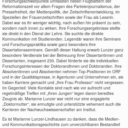
Forschungsschwerpunkte umfassten neben Flugblättern der
Reformationszeit vor allem Fragen des Parteienjournalismus, der
Pressefreiheit, der Medienpolitik, der Zeitschriftenentwicklung, im
Speziellen der Frauenzeitschriften sowie der Frau als Leserin.
Dabei war es ihr weniger wichtig, nach außen hin präsent zu sein,
sondern nach innen zu wirken. Ihre Forschungsergebnisse stellte
sie direkt in den Dienst der Lehre. Sie suchte die direkte
Kommunikation mit Studierenden. Legendär waren ihre Seminare
und Forschungspraktika sowie ganz besonders ihre
Dissertationsseminare. Gemäß dieser Haltung erwarb Lunzer ganz
besondere Verdienste bei der Betreuung ihrer Dissertantinnen und
Dissertanten, insgesamt 230. Dabei förderte sie die individuellen
Forschungsinteressen der Doktorandinnen und Doktoranden. Ihre
Absolventinnen und Absolventen nehmen Top-Positionen im ORF
und in der Qualitätspresse, in Agenturen und Unternehmen ein, sie
haben Karriere gemacht und „ihre Frau Professor“ nicht vergessen.
Im Gegenteil: Viele Kontakte sind nach wie vor aufrecht und
regelmäßige Treffen mit „ihren Jungen“ legen davon beredtes
Zeugnis ab. Marianne Lunzer war nicht nur eine engagierte
„Doktormutter“, sie ermutigte und unterstützte vehement auch die
Karrieren der Nachwuchswissenschafter am Institut.
Es ist Marianne Lunzer-Lindhausen zu danken, dass die Medien-
und Kommunikationsgeschichte zum unverzichtbaren Bestandteil