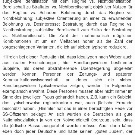
subjektive Identifikation mit dem Regime vs. Nichtidentifikation;
Bereitschaft zu Straftaten vs. Nichtbereitschaft; objektiver Nutzen für
das Regime vs. Schaden; Belohnung durch das Regime vs.
Nichtbelohnung; subjektive Orientierung an einer zu erwartenden
Belohnung vs. Desinteresse; Bestrafung durch das Regime vs.
Nichtbestrafung; subjektive Bereitschaft zum Risiko der Bestrafung
vs. Nichtbereitschaft. Die Zahl der mathematisch möglichen
Kombinationen ist um ein Vielfaches höher als die Zahl der
vorgeschlagenen Varianten, die ich auf sieben typische reduziere.
Hilfreich bei dieser Reduktion ist, dass Idealtypen nach Weber auch
aus realen Erscheinungen, hier Handlungsweisen bestimmter
Subjekte, als deren abstrahierende Übersteigerung abgeleitet
werden können. Personen der Zeitungs- und späteren
Kommunikationswissenschaft, an denen sich die sieben
Handlungsweisen typischerweise zeigen, werden im Folgenden
exemplarisch erwähnt. Diese Personen müssen aber nicht immer im
Sinne des jeweiligen Typus gehandelt haben. Z.B. kann ein Subjekt,
das typischerweise regimekonform war, auch jüdische Freunde
beschützt haben. (Himmler hat das in einer berüchtigten Rede vor
SS-Offizieren beklagt: An sich würden die Deutschen als gute
Nationalsozialisten ja von der Notwendigkeit überzeugt sein, dass
die jüdische Rasse ausgerottet werden müsse. Aber dann käme
eben doch jeder Deutsche und hätte seinen „guten Juden“, der