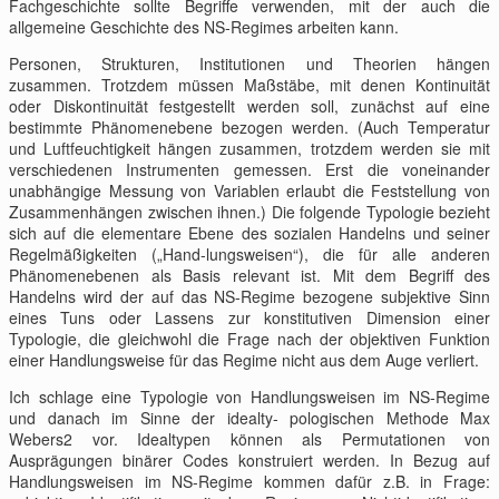
Fachgeschichte sollte Begriffe verwenden, mit der auch die
allgemeine Geschichte des NS-Regimes arbeiten kann.
Personen, Strukturen, Institutionen und Theorien hängen
zusammen. Trotzdem müssen Maßstäbe, mit denen Kontinuität
oder Diskontinuität festgestellt werden soll, zunächst auf eine
bestimmte Phänomenebene bezogen werden. (Auch Temperatur
und Luftfeuchtigkeit hängen zusammen, trotzdem werden sie mit
verschiedenen Instrumenten gemessen. Erst die voneinander
unabhängige Messung von Variablen erlaubt die Feststellung von
Zusammenhängen zwischen ihnen.) Die folgende Typologie bezieht
sich auf die elementare Ebene des sozialen Handelns und seiner
Regelmäßigkeiten („Hand-lungsweisen“), die für alle anderen
Phänomenebenen als Basis relevant ist. Mit dem Begriff des
Handelns wird der auf das NS-Regime bezogene subjektive Sinn
eines Tuns oder Lassens zur konstitutiven Dimension einer
Typologie, die gleichwohl die Frage nach der objektiven Funktion
einer Handlungsweise für das Regime nicht aus dem Auge verliert.
Ich schlage eine Typologie von Handlungsweisen im NS-Regime
und danach im Sinne der idealty- pologischen Methode Max
Webers2 vor. Idealtypen können als Permutationen von
Ausprägungen binärer Codes konstruiert werden. In Bezug auf
Handlungsweisen im NS-Regime kommen dafür z.B. in Frage: