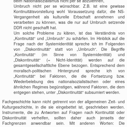
beim Nationalsozialismus nicht per se abzulehnen,
Umbruch nicht per se wünschbar. Z.B. ist eine gewisse
Kontinuitätsvorstellung wohl Voraussetzung dafür, die NS-
Vergangenheit als kulturelle Erbschaft annehmen und
verarbeiten zu können, was die nur auf Umbruch setzende
DDR nicht geschafft hat.
Um solche Probleme zu klären, ist das Verständnis von
„Kontinuität“ und „Umbruch“ zu schärfen. Im Hinblick auf die
Frage nach der Systemidentität spreche ich im Folgenden
von „Diskontinuität“ statt von „Umbruch“. Die Begriffe
„Kontinuität“ (im Sinne von Systemidentität) und
„Diskontinuität“ (= Nicht-Identität) werden auf die
gesamtgesellschaftliche Ebene bezogen. Entsprechend dem
moralisch-politischen Hintergrund spreche ich von
„Kontinuität“ bei Faktoren, die die Fortsetzung bzw.
Wiederbelebung des nationalsozialistischen oder eines
ähnlichen Regimes begünstigen, während Faktoren, die dem
entgegen stehen, unter „Diskontinuität“ subsumiert werden.
Fachgeschichte kann nicht getrennt von der allgemeinen Zeit- und
Kulturgeschichte, in die sie eingebettet ist, geschrieben werden.
Instrumente, die zu Antworten auf Fragen nach Kontinuität oder
Diskontinuität verhelfen, sollten daher auch jenseits der
Fachgrenzen anwendbar sein. Mit anderen Worten: Die