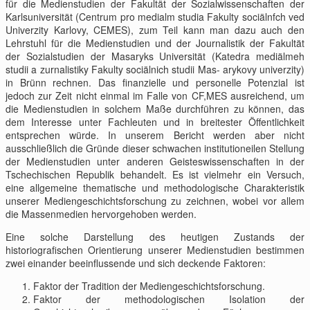
für die Medienstudien der Fakultät der Sozialwissenschaften der
Karlsuniversität (Centrum pro medialm studia Fakulty sociälnfch ved
Univerzity Karlovy, CEMES), zum Teil kann man dazu auch den
Lehrstuhl für die Medienstudien und der Journalistik der Fakultät
der Sozialstudien der Masaryks Universität (Katedra mediälmeh
studii a zurnalistiky Fakulty sociälnich studii Mas- arykovy univerzity)
in Brünn rechnen. Das finanzielle und personelle Potenzial ist
jedoch zur Zeit nicht einmal im Falle von CF,MES ausreichend, um
die Medienstudien in solchem Maße durchführen zu können, das
dem Interesse unter Fachleuten und in breitester Öffentlichkeit
entsprechen würde. In unserem Bericht werden aber nicht
ausschließlich die Gründe dieser schwachen institutioneilen Stellung
der Medienstudien unter anderen Geisteswissenschaften in der
Tschechischen Republik behandelt. Es ist vielmehr ein Versuch,
eine allgemeine thematische und methodologische Charakteristik
unserer Mediengeschichtsforschung zu zeichnen, wobei vor allem
die Massenmedien hervorgehoben werden.
Eine solche Darstellung des heutigen Zustands der
historiografischen Orientierung unserer Medienstudien bestimmen
zwei einander beeinflussende und sich deckende Faktoren:
Faktor der Tradition der Mediengeschichtsforschung.
Faktor der methodologischen Isolation der